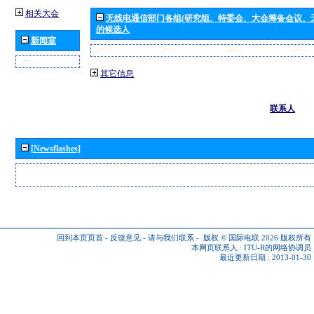
相关大会
无线电通信部门各组(研究组、特委会、大会筹备会议、
的候选人
新闻室
其它信息
联系人
[Newsflashes]
回到本页页首
-
反馈意见
-
请与我们联系
-
版权 © 国际电联 2026
版权所有
本网页联系人 :
ITU-R的网络协调员
最近更新日期 : 2013-01-30