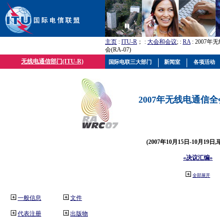
主页
:
ITU-R
； :
大会和会议
; :
RA
: 2007
会(RA-07)
无线电通信部门(ITU-R)
国际电联三大部门
新闻室
各项活动
2007年无线电通信全会(
(2007年10月15日-10月19日
«决议汇编»
全部展开
一般信息
文件
代表注册
出版物