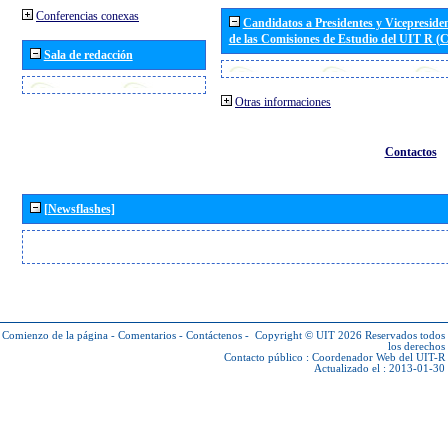
Conferencias conexas
Candidatos a Presidentes y Vicepreside
de las Comisiones de Estudio del UIT R 
Sala de redacción
Otras informaciones
Contactos
[Newsflashes]
Comienzo de la página
-
Comentarios
-
Contáctenos
-
Copyright © UIT 2026
Reservados todos
los derechos
Contacto público :
Coordenador Web del UIT-R
Actualizado el : 2013-01-30