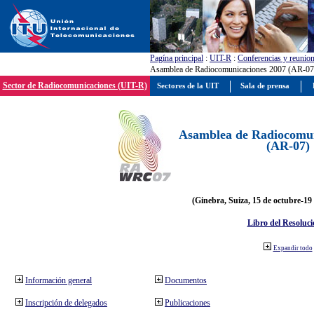
Pagína principal
:
UIT-R
:
Conferencias y reunio
Asamblea de Radiocomunicaciones 2007 (AR-07
Sector de Radiocomunicaciones (UIT-R)
Sectores de la UIT
Sala de prensa
Asamblea de Radiocomun
(AR-07)
(Ginebra, Suiza, 15 de octubre-19
Libro del Resoluci
Expandir todo
Información general
Documentos
Inscripción de delegados
Publicaciones