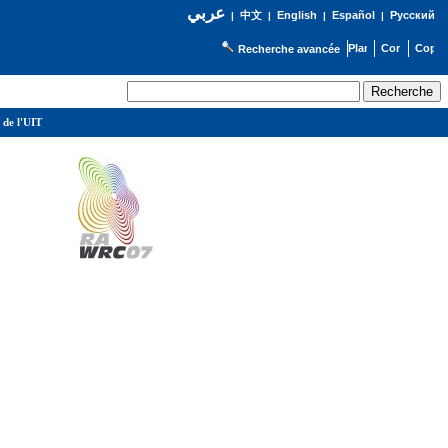
عربي
English
Español
Русский
|
中文
|
|
|
Recherche avancée
 de l'UIT