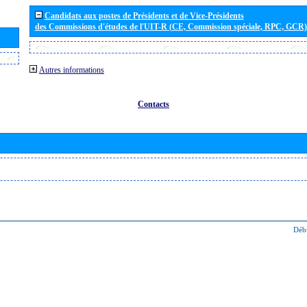
Candidats aux postes de Présidents et de Vice-Présidents
des Commissions d'études de l'UIT-R (CE, Commission spéciale, RPC, GCR)
Autres informations
Contacts
Déb