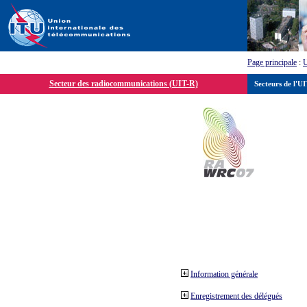
Page principale
:
Secteur des radiocommunications (UIT-R)
Secteurs de l'U
Information générale
Enregistrement des délégués