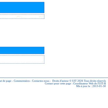
ut de page
-
Commentaires
-
Contactez-nous
-
Droits d'auteur © UIT 2026
Tous droits réservés
Contact pour cette page :
Coordinateur Web de l'UIT-R
Mis à jour le : 2013-01-30