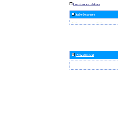
Conférences relatives
Salle de presse
[Newsflashes]