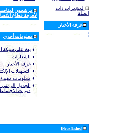
المؤتمرات ذات
مرشحون لمناصب 
الصلة
لأفرقة قطاع الاتصال
غرفة الأخبار
معلومات أخرى
بث على شبكة ا
الشعارات
غرفة الأخبار
التسهيلات الإلكت
معلومات مفيدة
الجدول الزمني ل
دورات الاجتماع
[Newsflashes]