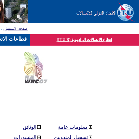
صفحة الاستقبال
:
ق
قطاعات الاتح
قطاع الاتصالات الراديوية (ITU-R)
معلومات عامة
الوثائق
تسجيل المندوبين
المنشورات