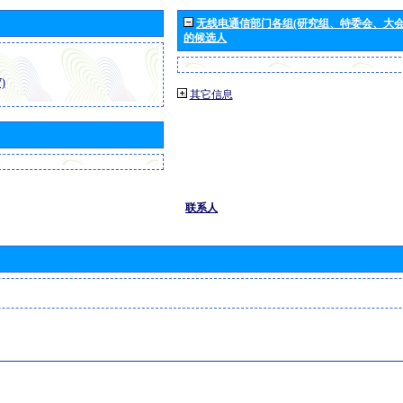
无线电通信部门各组(研究组、特委会、大
的候选人
)
其它信息
联系人