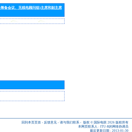
会筹备会议、无线电顾问组)主席和副主席
回到本页页首
-
反馈意见
-
请与我们联系
-
版权 © 国际电联 2026
版权所有
本网页联系人 :
ITU-R的网络协调员
最近更新日期 : 2013-01-30