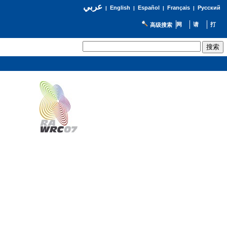
عربي
English
Español
Français
Русский
|
|
|
|
高级搜索