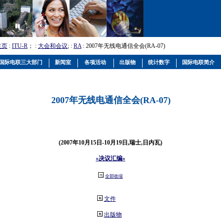
主页
:
ITU-R
； :
大会和会议
; :
RA
: 2007年无线电通信全会(RA-07)
国际电联三大部门
新闻室
各项活动
出版物
统计数字
国际电联简介
2007年无线电通信全会(RA-07)
(2007年10月15日-10月19日,瑞士,日内瓦)
«决议汇编»
全部收缩
文件
出版物