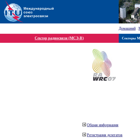
Домашний
:
Сектор радиосвязи (МСЭ-R)
Секторы 
Общая информация
Регистрация делегатов