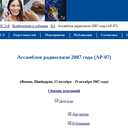
МСЭ-R
:
Конференции и собрания
:
RA
: Ассамблея радиосвязи 2007 года (АР-07)
МСЭ
Отдел новостей
Мероприятия
Публикации
Статистика
С
Ассамблея радиосвязи 2007 года (АР-07)
(Женева, Швейцария, 15 октября - 19 октября 2007 года)
Сборник резолюций
Свернуть все
Документы
Публикации