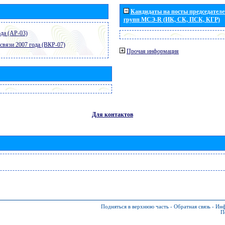
Кандидаты на посты председателей
групп МСЭ-R (ИК, СК, ПСК, КГР)
да (АР-03)
связи 2007 года (ВКР-07)
Прочая информация
Для контактов
Подняться в верхнюю часть
-
Обратная связь
-
Инф
П