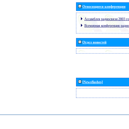
Относящиеся конференции
Ассамблея радиосвязи 2003 го
Всемирная конференция радио
Отдел новостей
[Newsflashes]