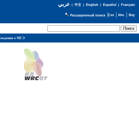
عربي
English
Español
Français
|
中文
|
|
|
Расширенный поиск
ведения о МСЭ