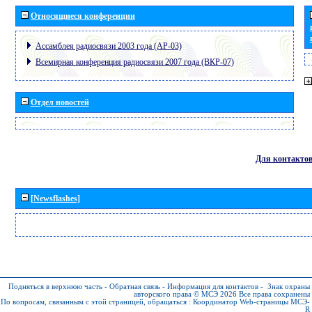
Относящиеся конференции
Ассамблея радиосвязи 2003 года (АР-03)
Всемирная конференция радиосвязи 2007 года (ВКР-07)
Отдел новостей
Для контакто
[Newsflashes]
Подняться в верхнюю часть
-
Обратная связь
-
Информация для контактов
-
Знак охраны
авторского права © МСЭ 2026
Все права сохранены
По вопросам, связанным с этой страницей, обращаться :
Координатор Web-страницы МСЭ-
R