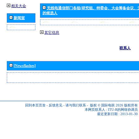
相关大会
无线电通信部门各组(研究组、特委会、大会筹备会议、
的候选人
新闻室
其它信息
联系人
[Newsflashes]
回到本页页首
-
反馈意见
-
请与我们联系
-
版权 © 国际电联 2026
版权所有
本网页联系人 :
ITU-R的网络协调员
最近更新日期 : 2013-01-30