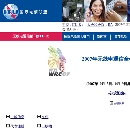
主页
:
ITU-R
； :
大会和会议
; :
RA
: 2007
会(RA-07)
无线电通信部门(ITU-R)
国际电联三大部门
新闻室
各项活动
2007年无线电通信全会(
(2007年10月15日-10月19日
«决议汇编»
全部展开
一般信息
文件
代表注册
出版物