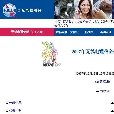
主页
:
ITU-R
； :
大会和会议
; :
RA
: 2007
会(RA-07)
无线电通信部门(ITU-R)
国际电联三大部门
新闻室
各项活动
2007年无线电通信全会(
(2007年10月15日-10月19日
«决议汇编»
全部收缩
一般信息
代表注册