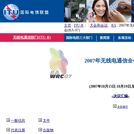
主页
:
ITU-R
； :
大会和会议
; :
RA
: 2007
会(RA-07)
无线电通信部门(ITU-R)
国际电联三大部门
新闻室
各项活动
2007年无线电通信全会(
(2007年10月15日-10月19日
«决议汇编»
全部展开
一般信息
文件
代表注册
出版物