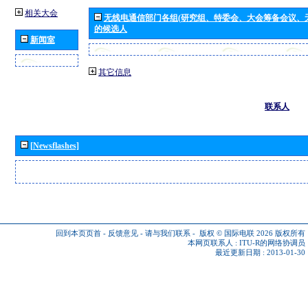
相关大会
无线电通信部门各组(研究组、特委会、大会筹备会议、
的候选人
新闻室
其它信息
联系人
[Newsflashes]
回到本页页首
-
反馈意见
-
请与我们联系
-
版权 © 国际电联 2026
版权所有
本网页联系人 :
ITU-R的网络协调员
最近更新日期 : 2013-01-30