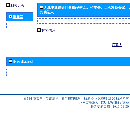
相关大会
无线电通信部门各组(研究组、特委会、大会筹备会议、
的候选人
新闻室
其它信息
联系人
[Newsflashes]
回到本页页首
-
反馈意见
-
请与我们联系
-
版权 © 国际电联 2026
版权所有
本网页联系人 :
ITU-R的网络协调员
最近更新日期 : 2013-01-30