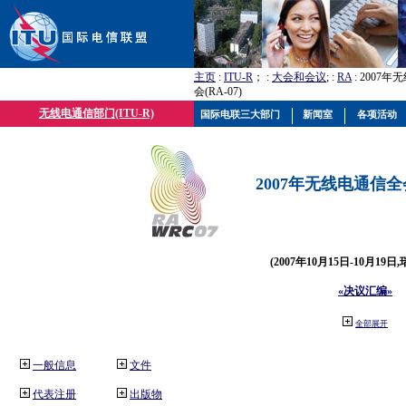
主页
:
ITU-R
； :
大会和会议
; :
RA
: 2007
会(RA-07)
无线电通信部门(ITU-R)
国际电联三大部门
新闻室
各项活动
2007年无线电通信全会(
(2007年10月15日-10月19日
«决议汇编»
全部展开
一般信息
文件
代表注册
出版物