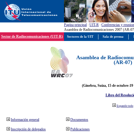
Pagína principal
:
UIT-R
:
Conferencias y reunio
Asamblea de Radiocomunicaciones 2007 (AR-07
Sector de Radiocomunicaciones (UIT-R)
Sectores de la UIT
Sala de prensa
Asamblea de Radiocomun
(AR-07)
(Ginebra, Suiza, 15 de octubre-19
Libro del Resoluci
Expandir todo
Información general
Documentos
Inscripción de delegados
Publicaciones