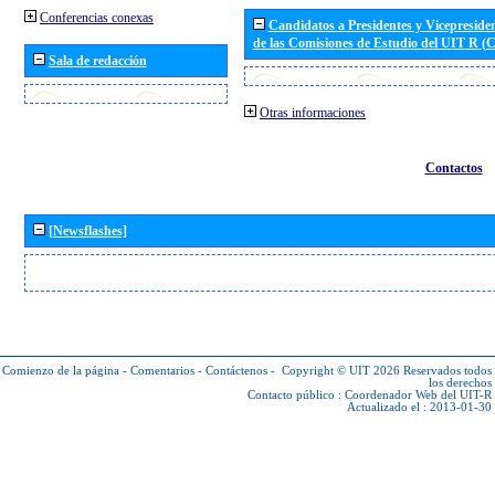
Conferencias conexas
Candidatos a Presidentes y Vicepreside
de las Comisiones de Estudio del UIT R 
Sala de redacción
Otras informaciones
Contactos
[Newsflashes]
Comienzo de la página
-
Comentarios
-
Contáctenos
-
Copyright © UIT 2026
Reservados todos
los derechos
Contacto público :
Coordenador Web del UIT-R
Actualizado el : 2013-01-30