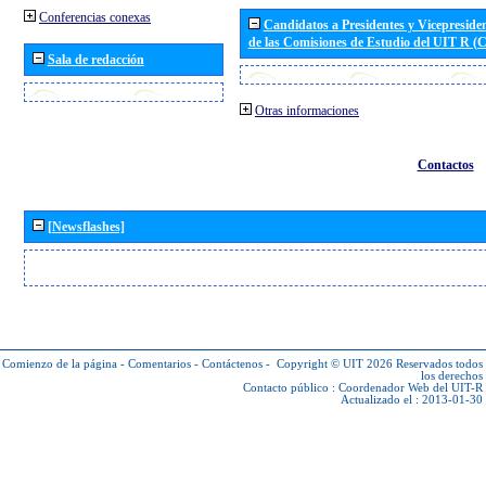
Conferencias conexas
Candidatos a Presidentes y Vicepreside
de las Comisiones de Estudio del UIT R 
Sala de redacción
Otras informaciones
Contactos
[Newsflashes]
Comienzo de la página
-
Comentarios
-
Contáctenos
-
Copyright © UIT 2026
Reservados todos
los derechos
Contacto público :
Coordenador Web del UIT-R
Actualizado el : 2013-01-30