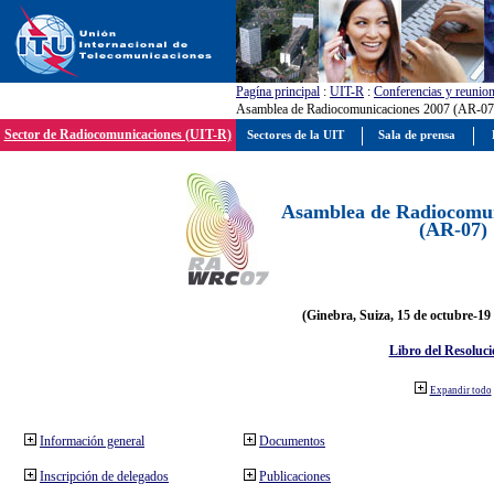
Pagína principal
:
UIT-R
:
Conferencias y reunio
Asamblea de Radiocomunicaciones 2007 (AR-07
Sector de Radiocomunicaciones (UIT-R)
Sectores de la UIT
Sala de prensa
Asamblea de Radiocomun
(AR-07)
(Ginebra, Suiza, 15 de octubre-19
Libro del Resoluci
Expandir todo
Información general
Documentos
Inscripción de delegados
Publicaciones