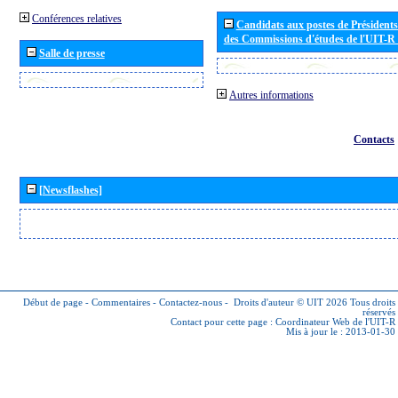
Conférences relatives
Candidats aux postes de Présidents 
des Commissions d'études de l'UIT-R
Salle de presse
Autres informations
Contacts
[Newsflashes]
Début de page
-
Commentaires
-
Contactez-nous
-
Droits d'auteur © UIT 2026
Tous droits
réservés
Contact pour cette page :
Coordinateur Web de l'UIT-R
Mis à jour le : 2013-01-30