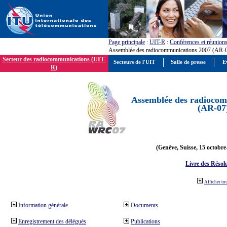
Page principale
:
UIT-R
:
Conférences et réunion
Assemblée des radiocommunications 2007 (AR-
Secteur des radiocommunications (UIT-
Secteurs de l'UIT
Salle de presse
E
R)
Assemblée des radiocom
(AR-07
(Genève, Suisse, 15 octobre
Livre des Résol
Afficher to
Information générale
Documents
Enregistrement des délégués
Publications