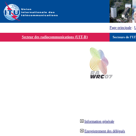
Page principale
:
Secteur des radiocommunications (UIT-R)
Secteurs de l'U
Information générale
Enregistrement des délégués