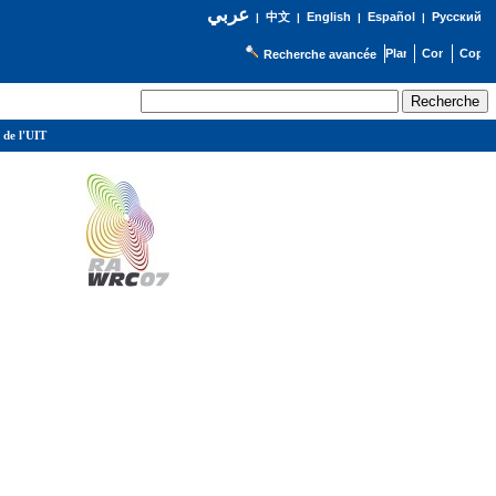
عربي
English
Español
Русский
|
中文
|
|
|
Recherche avancée
 de l'UIT