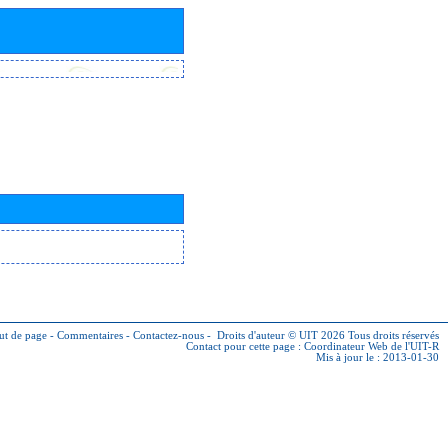
ut de page
-
Commentaires
-
Contactez-nous
-
Droits d'auteur © UIT 2026
Tous droits réservés
Contact pour cette page :
Coordinateur Web de l'UIT-R
Mis à jour le : 2013-01-30