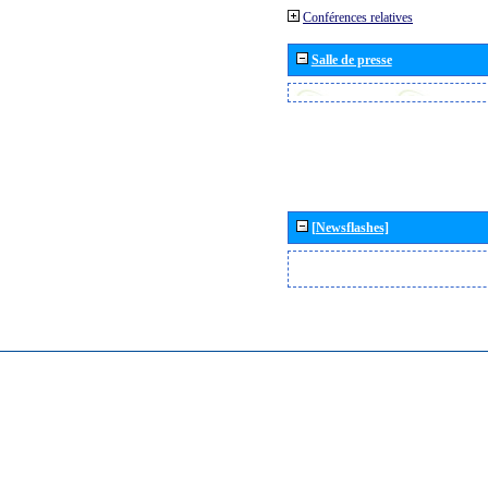
Conférences relatives
Salle de presse
[Newsflashes]