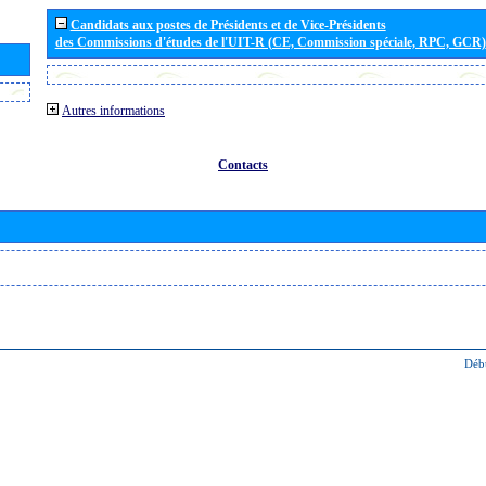
Candidats aux postes de Présidents et de Vice-Présidents
des Commissions d'études de l'UIT-R (CE, Commission spéciale, RPC, GCR)
Autres informations
Contacts
Déb