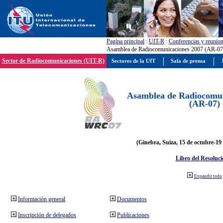
Pagína principal
:
UIT-R
:
Conferencias y reunio
Asamblea de Radiocomunicaciones 2007 (AR-07
Sector de Radiocomunicaciones (UIT-R)
Sectores de la UIT
Sala de prensa
Asamblea de Radiocomun
(AR-07)
(Ginebra, Suiza, 15 de octubre-19
Libro del Resoluci
Expandir todo
Información general
Documentos
Inscripción de delegados
Publicaciones