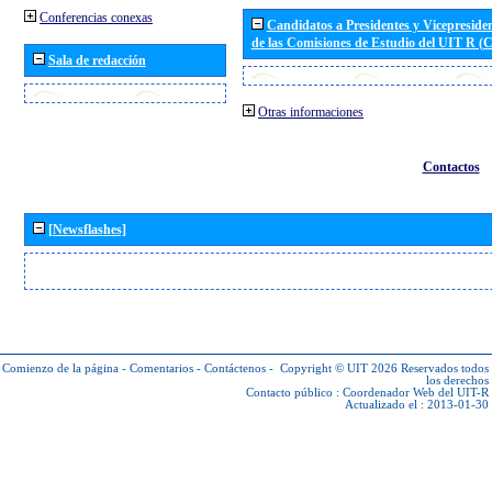
Conferencias conexas
Candidatos a Presidentes y Vicepreside
de las Comisiones de Estudio del UIT R 
Sala de redacción
Otras informaciones
Contactos
[Newsflashes]
Comienzo de la página
-
Comentarios
-
Contáctenos
-
Copyright © UIT 2026
Reservados todos
los derechos
Contacto público :
Coordenador Web del UIT-R
Actualizado el : 2013-01-30