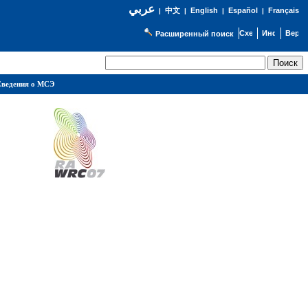
عربي
English
Español
Français
|
中文
|
|
|
Расширенный поиск
ведения о МСЭ