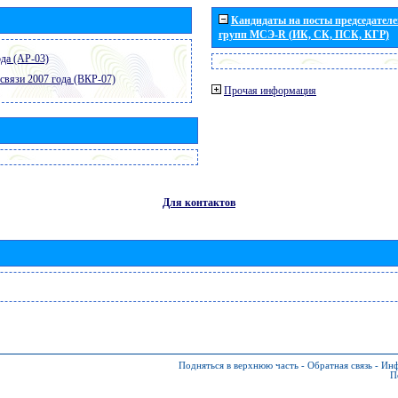
Кандидаты на посты председателей
групп МСЭ-R (ИК, СК, ПСК, КГР)
да (АР-03)
связи 2007 года (ВКР-07)
Прочая информация
Для контактов
Подняться в верхнюю часть
-
Обратная связь
-
Инф
П