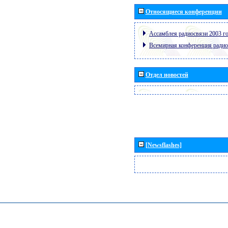
Относящиеся конференции
Ассамблея радиосвязи 2003 го
Всемирная конференция радио
Отдел новостей
[Newsflashes]