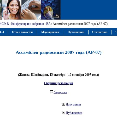
МСЭ-R
:
Конференции и собрания
:
RA
: Ассамблея радиосвязи 2007 года (АР-07)
МСЭ
Отдел новостей
Мероприятия
Публикации
Статистика
С
Ассамблея радиосвязи 2007 года (АР-07)
(Женева, Швейцария, 15 октября - 19 октября 2007 года)
Сборник резолюций
Свернуть все
Документы
Публикации