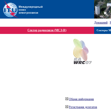
Домашний
:
Сектор радиосвязи (МСЭ-R)
Секторы 
Общая информация
Регистрация делегатов