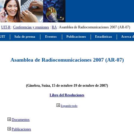
:
UIT-R
:
Conferencias y reuniones
:
RA
: Asamblea de Radiocomunicaciones 2007 (AR-07)
 UIT
Sala de prensa
Eventos
Publicaciones
Estadísticas
Acerca d
Asamblea de Radiocomunicaciones 2007 (AR-07)
(Ginebra, Suiza, 15 de octubre-19 de octubre de 2007)
Libro del Resoluciones
Expandir todo
Documentos
Publicaciones