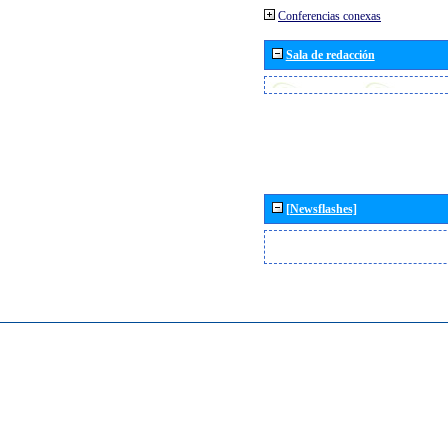
Conferencias conexas
Sala de redacción
[Newsflashes]