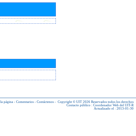
la página
-
Comentarios
-
Contáctenos
-
Copyright © UIT 2026
Reservados todos los derechos
Contacto público :
Coordenador Web del UIT-R
Actualizado el : 2013-01-30