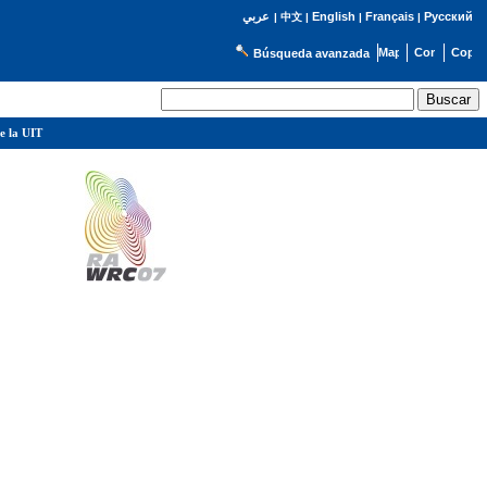
English
Français
Русский
عربي
|
中文
|
|
|
Búsqueda avanzada
e la UIT