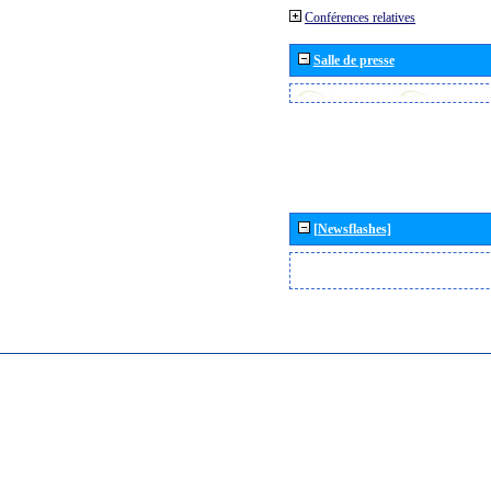
Conférences relatives
Salle de presse
[Newsflashes]