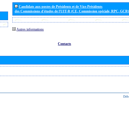
Candidats aux postes de Présidents et de Vice-Présidents
des Commissions d'études de l'UIT-R (CE, Commission spéciale, RPC, GCR)
Autres informations
Contacts
Déb