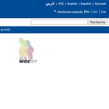
عربي
English
Español
Русский
|
中文
|
|
|
Recherche avancée
 de l'UIT