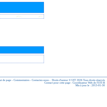
ut de page
-
Commentaires
-
Contactez-nous
-
Droits d'auteur © UIT 2026
Tous droits réservés
Contact pour cette page :
Coordinateur Web de l'UIT-R
Mis à jour le : 2013-01-30