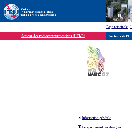
Page principale
:
Secteur des radiocommunications (UIT-R)
Secteurs de l'U
Information générale
Enregistrement des délégués