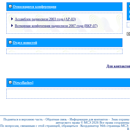
Относящиеся конференции
Ассамблея радиосвязи 2003 года (АР-03)
Всемирная конференция радиосвязи 2007 года (ВКР-07)
Отдел новостей
Для контакто
[Newsflashes]
Подняться в верхнюю часть
-
Обратная связь
-
Информация для контактов
-
Знак охраны
авторского права © МСЭ 2026
Все права сохранены
По вопросам, связанным с этой страницей, обращаться :
Координатор Web-страницы МСЭ-
R