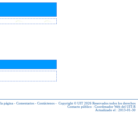
la página
-
Comentarios
-
Contáctenos
-
Copyright © UIT 2026
Reservados todos los derechos
Contacto público :
Coordenador Web del UIT-R
Actualizado el : 2013-01-30