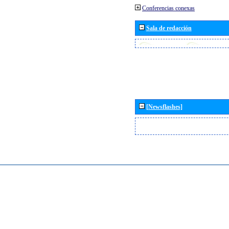
Conferencias conexas
Sala de redacción
[Newsflashes]