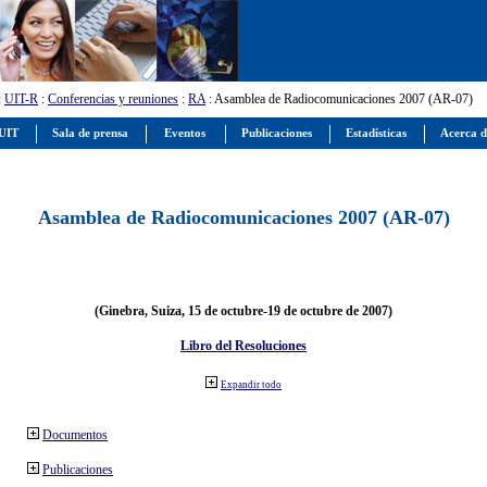
:
UIT-R
:
Conferencias y reuniones
:
RA
: Asamblea de Radiocomunicaciones 2007 (AR-07)
 UIT
Sala de prensa
Eventos
Publicaciones
Estadísticas
Acerca d
Asamblea de Radiocomunicaciones 2007 (AR-07)
(Ginebra, Suiza, 15 de octubre-19 de octubre de 2007)
Libro del Resoluciones
Expandir todo
Documentos
Publicaciones