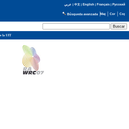
English
Français
Русский
عربي
|
中文
|
|
|
Búsqueda avanzada
e la UIT