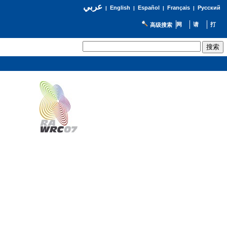
عربي
English
Español
Français
Русский
|
|
|
|
高级搜索