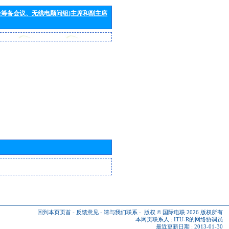
会筹备会议、无线电顾问组)主席和副主席
回到本页页首
-
反馈意见
-
请与我们联系
-
版权 © 国际电联 2026
版权所有
本网页联系人 :
ITU-R的网络协调员
最近更新日期 : 2013-01-30