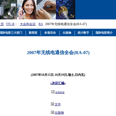
主页
:
ITU-R
； :
大会和会议
; :
RA
: 2007年无线电通信全会(RA-07)
国际电联三大部门
新闻室
各项活动
出版物
统计数字
国际电联简介
2007年无线电通信全会(RA-07)
(2007年10月15日-10月19日,瑞士,日内瓦)
«决议汇编»
全部收缩
文件
出版物