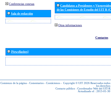
Conferencias conexas
Candidatos a Presidentes y Vicepreside
de las Comisiones de Estudio del UIT R 
Sala de redacción
Otras informaciones
Contactos
[Newsflashes]
Comienzo de la página
-
Comentarios
-
Contáctenos
-
Copyright © UIT 2026
Reservados todos
los derechos
Contacto público :
Coordenador Web del UIT-R
Actualizado el : 2013-01-30