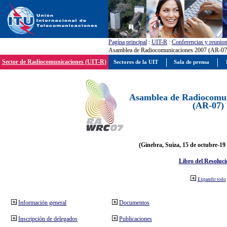
Pagína principal
:
UIT-R
:
Conferencias y reunio
Asamblea de Radiocomunicaciones 2007 (AR-07
Sector de Radiocomunicaciones (UIT-R)
Sectores de la UIT
Sala de prensa
Asamblea de Radiocomun
(AR-07)
(Ginebra, Suiza, 15 de octubre-19
Libro del Resoluci
Expandir todo
Información general
Documentos
Inscripción de delegados
Publicaciones