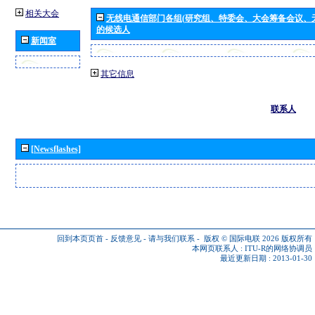
相关大会
无线电通信部门各组(研究组、特委会、大会筹备会议、
的候选人
新闻室
其它信息
联系人
[Newsflashes]
回到本页页首
-
反馈意见
-
请与我们联系
-
版权 © 国际电联 2026
版权所有
本网页联系人 :
ITU-R的网络协调员
最近更新日期 : 2013-01-30