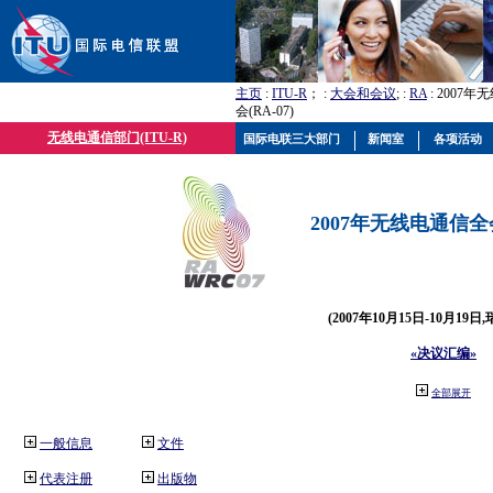
主页
:
ITU-R
； :
大会和会议
; :
RA
: 2007
会(RA-07)
无线电通信部门(ITU-R)
国际电联三大部门
新闻室
各项活动
2007年无线电通信全会(
(2007年10月15日-10月19日
«决议汇编»
全部展开
一般信息
文件
代表注册
出版物