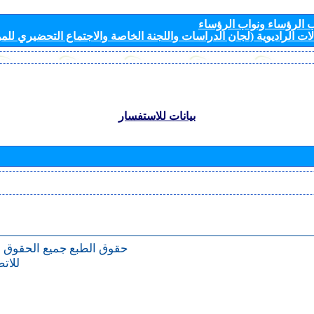
الرؤساء ونواب الرؤساء
ات الراديوية (لجان الدراسات واللجنة الخاصة والاجتماع التحضيري للمؤ
بيانات للاستفسار
حقوق الطبع
جميع الحقوق 
للات