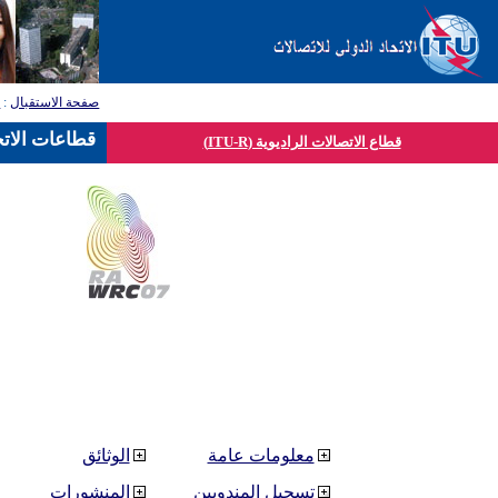
صفحة الاستقبال
:
ق
قطاعات الاتح
قطاع الاتصالات الراديوية (ITU-R)
معلومات عامة
الوثائق
تسجيل المندوبين
المنشورات