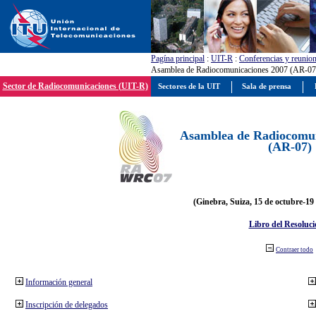
Pagína principal
:
UIT-R
:
Conferencias y reunio
Asamblea de Radiocomunicaciones 2007 (AR-07
Sector de Radiocomunicaciones (UIT-R)
Sectores de la UIT
Sala de prensa
Asamblea de Radiocomun
(AR-07)
(Ginebra, Suiza, 15 de octubre-19
Libro del Resoluci
Contraer todo
Información general
Inscripción de delegados