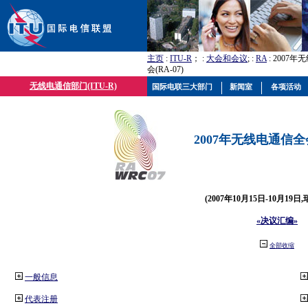
主页
:
ITU-R
； :
大会和会议
; :
RA
: 2007
会(RA-07)
无线电通信部门(ITU-R)
国际电联三大部门
新闻室
各项活动
2007年无线电通信全会(
(2007年10月15日-10月19日
«决议汇编»
全部收缩
一般信息
代表注册