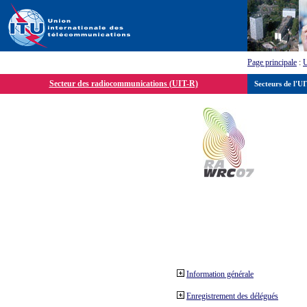
Page principale
:
Secteur des radiocommunications (UIT-R)
Secteurs de l'U
Information générale
Enregistrement des délégués