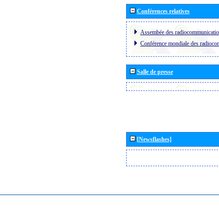
Conférences relatives
Assembée des radiocommunicati
Conférence mondiale des radioc
Salle de presse
[Newsflashes]