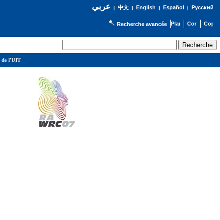
عربي
English
Español
Русский
|
中文
|
|
|
Recherche avancée
 de l'UIT