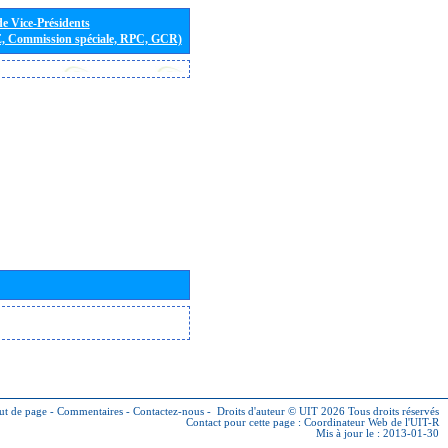
de Vice-Présidents
E, Commission spéciale, RPC, GCR)
ut de page
-
Commentaires
-
Contactez-nous
-
Droits d'auteur © UIT 2026
Tous droits réservés
Contact pour cette page :
Coordinateur Web de l'UIT-R
Mis à jour le : 2013-01-30