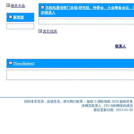
相关大会
无线电通信部门各组(研究组、特委会、大会筹备会议、
的候选人
新闻室
其它信息
联系人
[Newsflashes]
回到本页页首
-
反馈意见
-
请与我们联系
-
版权 © 国际电联 2026
版权所有
本网页联系人 :
ITU-R的网络协调员
最近更新日期 : 2013-01-30