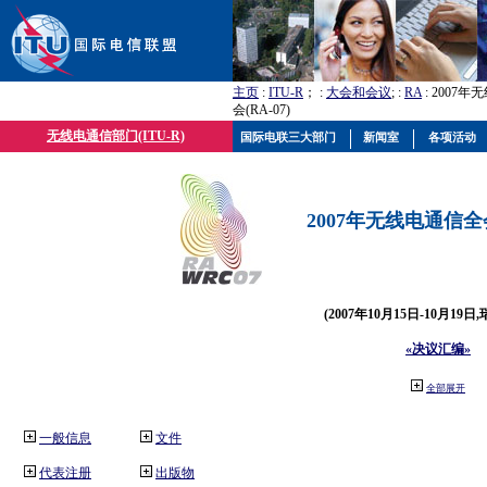
主页
:
ITU-R
； :
大会和会议
; :
RA
: 2007
会(RA-07)
无线电通信部门(ITU-R)
国际电联三大部门
新闻室
各项活动
2007年无线电通信全会(
(2007年10月15日-10月19日
«决议汇编»
全部展开
一般信息
文件
代表注册
出版物