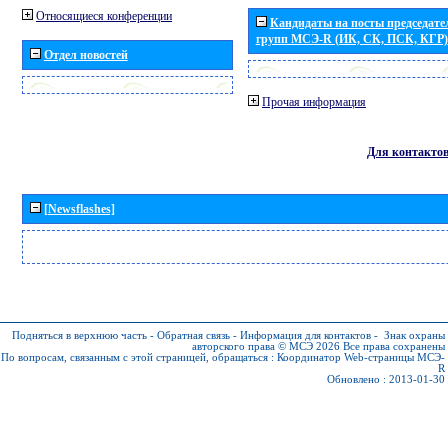
Относящиеся конференции
Кандидаты на посты председател
групп МСЭ-R (ИК, СК, ПСК, КГР)
Отдел новостей
Прочая информация
Для контакто
[Newsflashes]
Подняться в верхнюю часть
-
Обратная связь
-
Информация для контактов
-
Знак охраны
авторского права © МСЭ 2026
Все права сохранены
По вопросам, связанным с этой страницей, обращаться :
Координатор Web-страницы МСЭ-
R
Обновлено : 2013-01-30