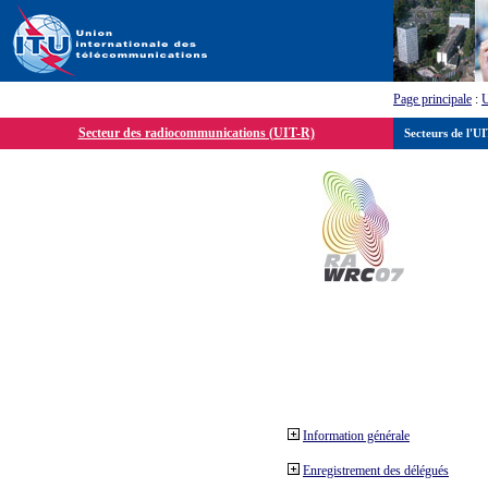
Page principale
:
Secteur des radiocommunications (UIT-R)
Secteurs de l'U
Information générale
Enregistrement des délégués