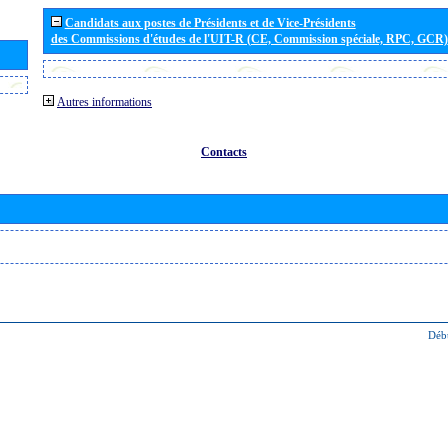
Candidats aux postes de Présidents et de Vice-Présidents
des Commissions d'études de l'UIT-R (CE, Commission spéciale, RPC, GCR)
Autres informations
Contacts
Déb