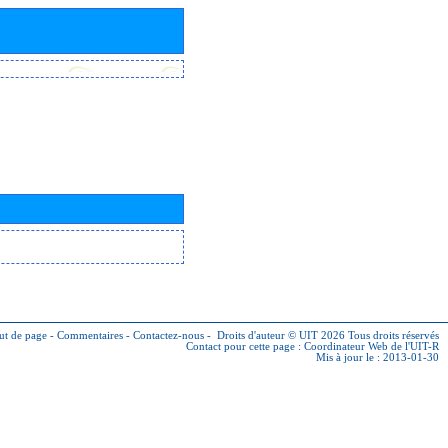
ut de page
-
Commentaires
-
Contactez-nous
-
Droits d'auteur © UIT 2026
Tous droits réservés
Contact pour cette page :
Coordinateur Web de l'UIT-R
Mis à jour le : 2013-01-30