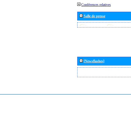
Conférences relatives
Salle de presse
[Newsflashes]