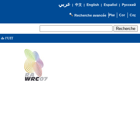
عربي
English
Español
Русский
|
中文
|
|
|
Recherche avancée
 de l'UIT