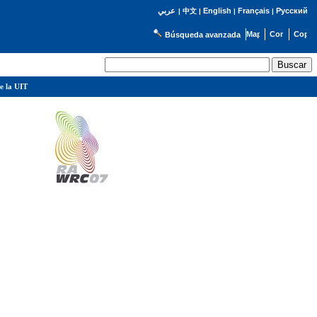
English
Français
Русский
عربي
|
中文
|
|
|
Búsqueda avanzada
e la UIT