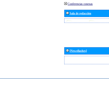
Conferencias conexas
Sala de redacción
[Newsflashes]