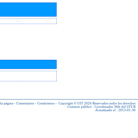
la página
-
Comentarios
-
Contáctenos
-
Copyright © UIT 2026
Reservados todos los derechos
Contacto público :
Coordenador Web del UIT-R
Actualizado el : 2013-01-30