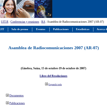
:
UIT-R
:
Conferencias y reuniones
:
RA
: Asamblea de Radiocomunicaciones 2007 (AR-07)
 UIT
Sala de prensa
Eventos
Publicaciones
Estadísticas
Acerca d
Asamblea de Radiocomunicaciones 2007 (AR-07)
(Ginebra, Suiza, 15 de octubre-19 de octubre de 2007)
Libro del Resoluciones
Expandir todo
Documentos
Publicaciones