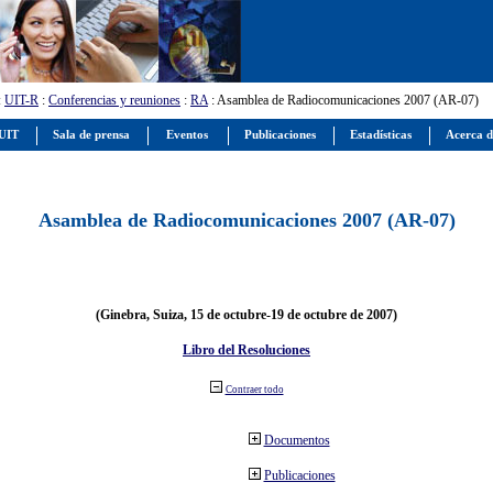
:
UIT-R
:
Conferencias y reuniones
:
RA
: Asamblea de Radiocomunicaciones 2007 (AR-07)
 UIT
Sala de prensa
Eventos
Publicaciones
Estadísticas
Acerca d
Asamblea de Radiocomunicaciones 2007 (AR-07)
(Ginebra, Suiza, 15 de octubre-19 de octubre de 2007)
Libro del Resoluciones
Contraer todo
Documentos
Publicaciones