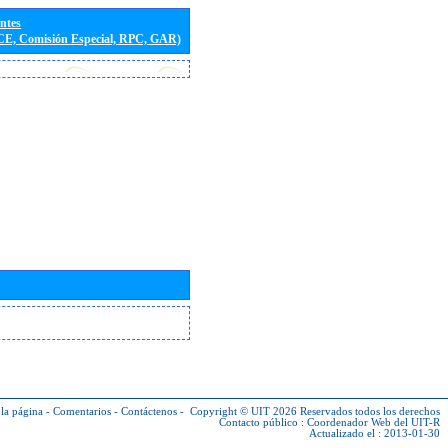
entes
(CE, Comisión Especial, RPC, GAR)
la página
-
Comentarios
-
Contáctenos
-
Copyright © UIT 2026
Reservados todos los derechos
Contacto público :
Coordenador Web del UIT-R
Actualizado el : 2013-01-30