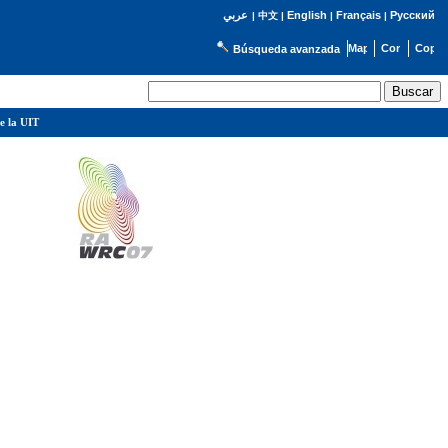
English
Français
Русский
عربي
|
中文
|
|
|
Búsqueda avanzada
e la UIT