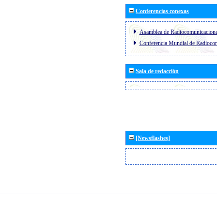
Conferencias conexas
Asamblea de Radiocomunicacion
Conferencia Mundial de Radioc
Sala de redacción
[Newsflashes]