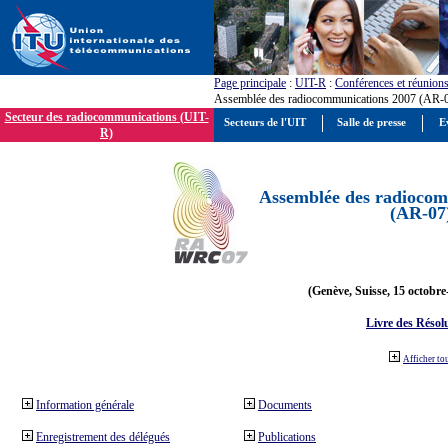
Page principale
:
UIT-R
:
Conférences et réunion
Assemblée des radiocommunications 2007 (AR-
Secteur des radiocommunications (UIT-
Secteurs de l'UIT
Salle de presse
E
R)
Assemblée des radiocom
(AR-07
(Genève, Suisse, 15 octobre
Livre des Résol
Afficher to
Information générale
Documents
Enregistrement des délégués
Publications