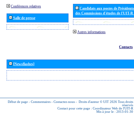
Conférences relatives
Candidats aux postes de Présidents 
des Commissions d'études de l'UIT-R
Salle de presse
Autres informations
Contacts
[Newsflashes]
Début de page
-
Commentaires
-
Contactez-nous
-
Droits d'auteur © UIT 2026
Tous droits
réservés
Contact pour cette page :
Coordinateur Web de l'UIT-R
Mis à jour le : 2013-01-30