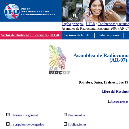
Pagína principal
:
UIT-R
:
Conferencias y reunio
Asamblea de Radiocomunicaciones 2007 (AR-07
Sector de Radiocomunicaciones (UIT-R)
Sectores de la UIT
Sala de prensa
Asamblea de Radiocomun
(AR-07)
(Ginebra, Suiza, 15 de octubre-19
Libro del Resoluci
Expandir todo
Información general
Documentos
Inscripción de delegados
Publicaciones