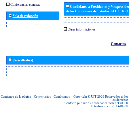
Conferencias conexas
Candidatos a Presidentes y Vicepreside
de las Comisiones de Estudio del UIT R 
Sala de redacción
Otras informaciones
Contactos
[Newsflashes]
Comienzo de la página
-
Comentarios
-
Contáctenos
-
Copyright © UIT 2026
Reservados todos
los derechos
Contacto público :
Coordenador Web del UIT-R
Actualizado el : 2013-01-30