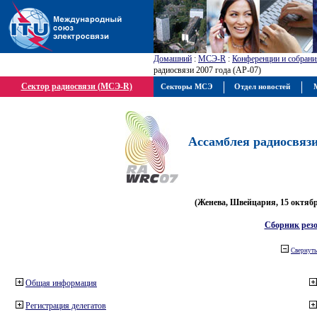
Домашний
:
МСЭ-R
:
Конференции и собрани
радиосвязи 2007 года (АР-07)
Сектор радиосвязи (МСЭ-R)
Секторы МСЭ
Отдел новостей
М
Ассамблея радиосвязи 
(Женева, Швейцария, 15 октября
Сборник рез
Свернуть
Общая информация
Регистрация делегатов