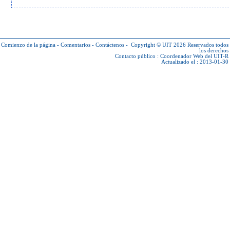
Comienzo de la página
-
Comentarios
-
Contáctenos
-
Copyright © UIT 2026
Reservados todos
los derechos
Contacto público :
Coordenador Web del UIT-R
Actualizado el : 2013-01-30