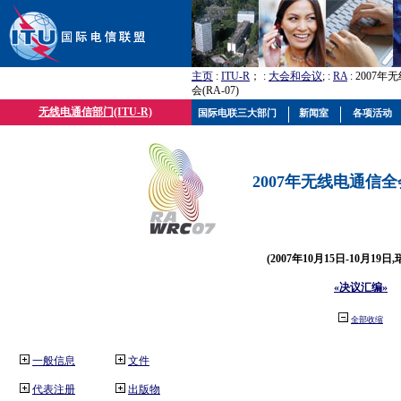
主页
:
ITU-R
； :
大会和会议
; :
RA
: 2007
会(RA-07)
无线电通信部门(ITU-R)
国际电联三大部门
新闻室
各项活动
2007年无线电通信全会(
(2007年10月15日-10月19日
«决议汇编»
全部收缩
一般信息
文件
代表注册
出版物