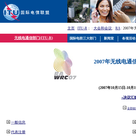
主页
:
ITU-R
； :
大会和会议
; :
RA
: 2007
无线电通信部门(ITU-R)
国际电联三大部门
新闻室
各项活动
2007年无线电通信
(2007年10月15日-10
«决议汇
全部收
一般信息
代表注册