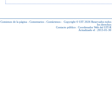
Comienzo de la página
-
Comentarios
-
Contáctenos
-
Copyright © UIT 2026
Reservados todos
los derechos
Contacto público :
Coordenador Web del UIT-R
Actualizado el : 2013-01-30