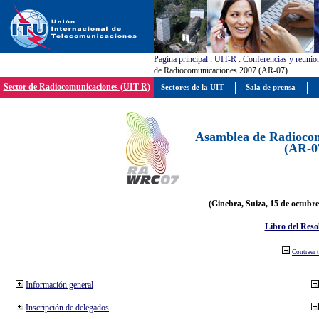
Pagína principal
:
UIT-R
:
Conferencias y reunio
de Radiocomunicaciones 2007 (AR-07)
Sector de Radiocomunicaciones (UIT-R)
Sectores de la UIT
Sala de prensa
Asamblea de Radiocom
(AR-0
(Ginebra, Suiza, 15 de octubre
Libro del Reso
Contraer 
Información general
Inscripción de delegados