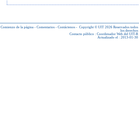
Comienzo de la página
-
Comentarios
-
Contáctenos
-
Copyright © UIT 2026
Reservados todos
los derechos
Contacto público :
Coordenador Web del UIT-R
Actualizado el : 2013-01-30