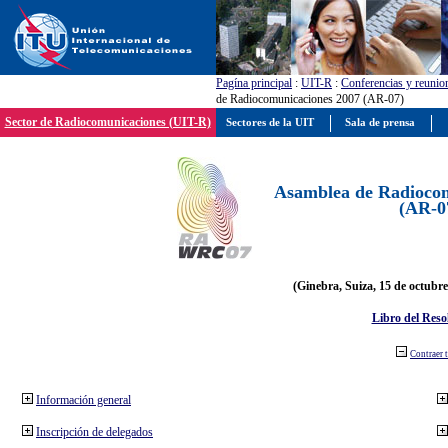
Pagína principal
:
UIT-R
:
Conferencias y reunio
de Radiocomunicaciones 2007 (AR-07)
Sector de Radiocomunicaciones (UIT-R)
Sectores de la UIT
Sala de prensa
Asamblea de Radiocom
(AR-0
(Ginebra, Suiza, 15 de octubre
Libro del Reso
Contraer 
Información general
Inscripción de delegados