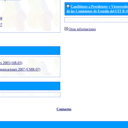
Candidatos a Presidentes y Vicepresid
de las Comisiones de Estudio del UIT R 
04
27
Otras informaciones
es 2003 (AR-03)
omunicaciones 2007 (CMR-07)
Contactos