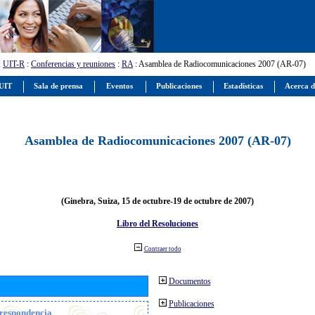
:
UIT-R
:
Conferencias y reuniones
:
RA
: Asamblea de Radiocomunicaciones 2007 (AR-07)
 UIT
Sala de prensa
Eventos
Publicaciones
Estadísticas
Acerca d
Asamblea de Radiocomunicaciones 2007 (AR-07)
(Ginebra, Suiza, 15 de octubre-19 de octubre de 2007)
Libro del Resoluciones
Contraer todo
Documentos
Publicaciones
orrespondencia