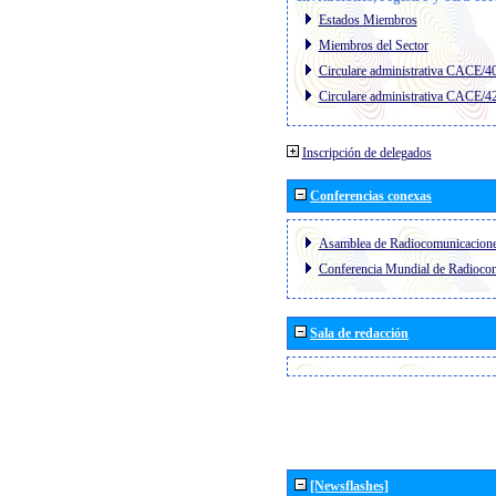
Estados Miembros
Miembros del Sector
Circulare administrativa CACE/4
Circulare administrativa CACE/4
Inscripción de delegados
Conferencias conexas
Asamblea de Radiocomunicacion
Conferencia Mundial de Radioc
Sala de redacción
[Newsflashes]