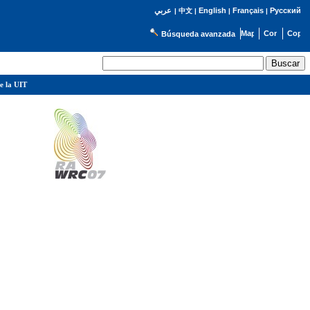
English
Français
Русский
عربي
|
中文
|
|
|
Búsqueda avanzada
e la UIT