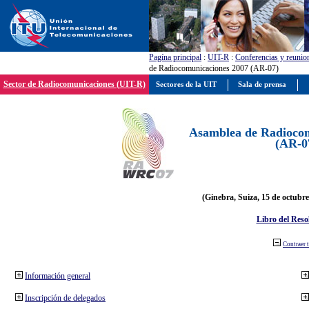
Pagína principal
:
UIT-R
:
Conferencias y reunio
de Radiocomunicaciones 2007 (AR-07)
Sector de Radiocomunicaciones (UIT-R)
Sectores de la UIT
Sala de prensa
Asamblea de Radiocom
(AR-0
(Ginebra, Suiza, 15 de octubre
Libro del Reso
Contraer 
Información general
Inscripción de delegados