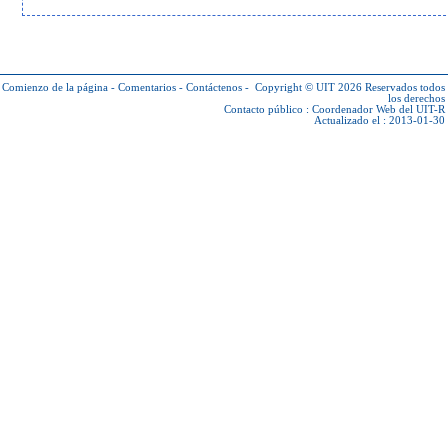
Comienzo de la página
-
Comentarios
-
Contáctenos
-
Copyright © UIT 2026
Reservados todos
los derechos
Contacto público :
Coordenador Web del UIT-R
Actualizado el : 2013-01-30