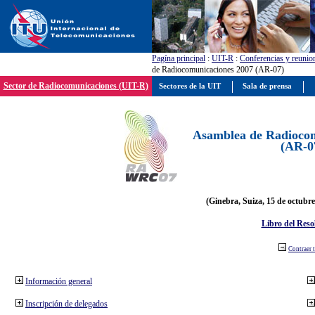
Pagína principal
:
UIT-R
:
Conferencias y reunio
de Radiocomunicaciones 2007 (AR-07)
Sector de Radiocomunicaciones (UIT-R)
Sectores de la UIT
Sala de prensa
Asamblea de Radiocom
(AR-0
(Ginebra, Suiza, 15 de octubre
Libro del Reso
Contraer 
Información general
Inscripción de delegados