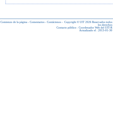
Comienzo de la página
-
Comentarios
-
Contáctenos
-
Copyright © UIT 2026
Reservados todos
los derechos
Contacto público :
Coordenador Web del UIT-R
Actualizado el : 2013-01-30