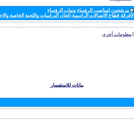
مرشحون لمناصب الرؤساء ونواب الرؤساء
لأفرقة قطاع الاتصالات الراديوية (لجان الدراسات واللجنة الخاصة والا
معلومات أخرى
بيانات للاستفسار