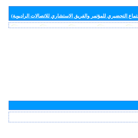
جتماع التحضيري للمؤتمر والفريق الاستشاري للاتصالات الراديوية)