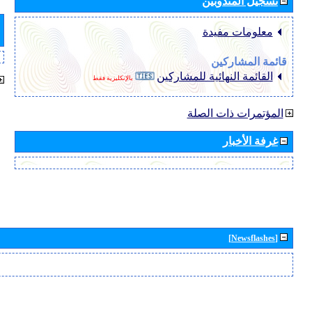
تسجيل المندوبين
معلومات مفيدة
قائمة المشاركين
القائمة النهائية للمشاركين
بالإنكليزية فقط
المؤتمرات ذات الصلة
غرفة الأخبار
[Newsflashes]