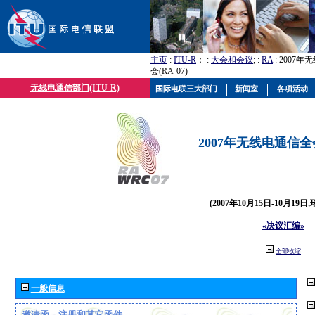
主页
:
ITU-R
； :
大会和会议
; :
RA
: 2007
会(RA-07)
无线电通信部门(ITU-R)
国际电联三大部门
新闻室
各项活动
2007年无线电通信全会(
(2007年10月15日-10月19日
«决议汇编»
全部收缩
一般信息
邀请函、注册和其它函件