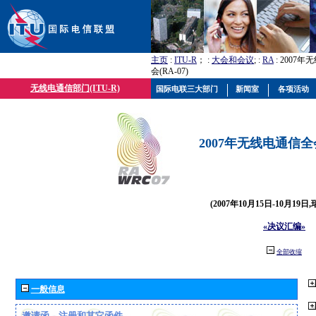
主页
:
ITU-R
； :
大会和会议
; :
RA
: 2007
会(RA-07)
无线电通信部门(ITU-R)
国际电联三大部门
新闻室
各项活动
2007年无线电通信全会(
(2007年10月15日-10月19日
«决议汇编»
全部收缩
一般信息
邀请函、注册和其它函件