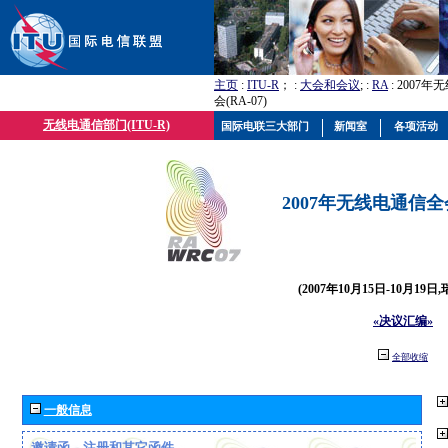
主页
:
ITU-R
； :
大会和会议
; :
RA
: 2007
会(RA-07)
无线电通信部门(ITU-R)
国际电联三大部门
新闻室
各项活动
2007年无线电通信全会(
(2007年10月15日-10月19日
«决议汇编»
全部收缩
一般信息
邀请函、注册和其它函件