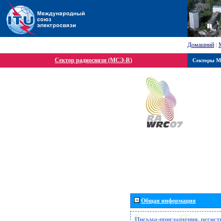
Домашний
:
Сектор радиосвязи (МСЭ-R)
Секторы 
Общая информация
Письма-приглашения, регист