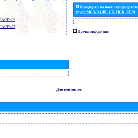
Кандидаты на посты председателей
групп МСЭ-R (ИК, СК, ПСК, КГР)
 CACE/404
 CACE/427
Прочая информация
Для контактов