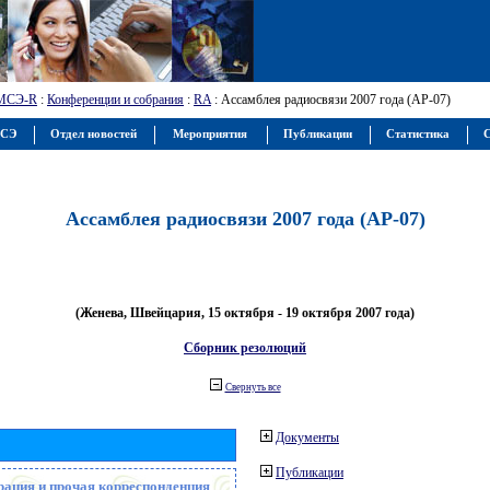
МСЭ-R
:
Конференции и собрания
:
RA
: Ассамблея радиосвязи 2007 года (АР-07)
МСЭ
Отдел новостей
Мероприятия
Публикации
Статистика
С
Ассамблея радиосвязи 2007 года (АР-07)
(Женева, Швейцария, 15 октября - 19 октября 2007 года)
Сборник резолюций
Свернуть все
Документы
Публикации
рация и прочая корреспонденция