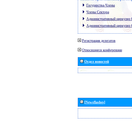
Государства-Члены
Члены Сектора
Административный циркуляр
Административный циркуляр
Регистрация делегатов
Относящиеся конференции
Отдел новостей
[Newsflashes]