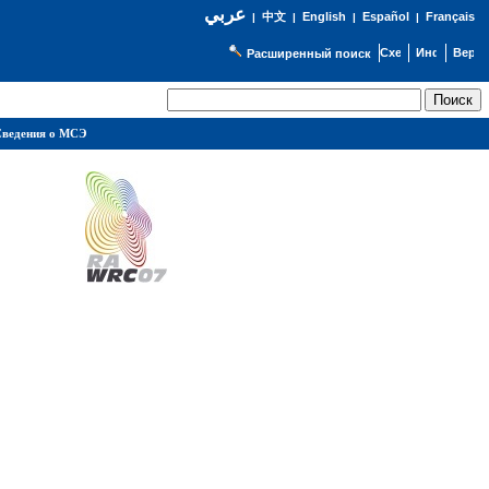
عربي
English
Español
Français
|
中文
|
|
|
Расширенный поиск
ведения о МСЭ