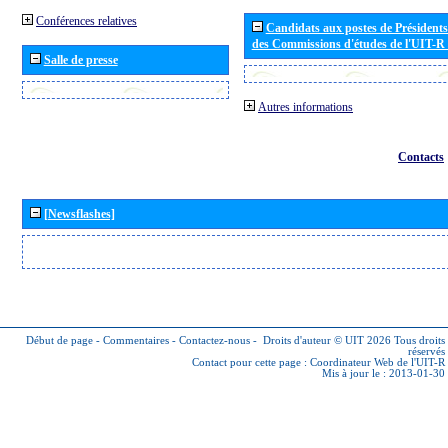
Conférences relatives
Candidats aux postes de Présidents 
des Commissions d'études de l'UIT-R
Salle de presse
Autres informations
Contacts
[Newsflashes]
Début de page
-
Commentaires
-
Contactez-nous
-
Droits d'auteur © UIT 2026
Tous droits
réservés
Contact pour cette page :
Coordinateur Web de l'UIT-R
Mis à jour le : 2013-01-30