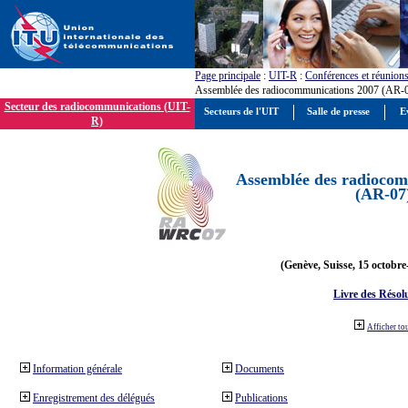
Page principale
:
UIT-R
:
Conférences et réunion
Assemblée des radiocommunications 2007 (AR-
Secteur des radiocommunications (UIT-
Secteurs de l'UIT
Salle de presse
E
R)
Assemblée des radiocom
(AR-07
(Genève, Suisse, 15 octobre
Livre des Résol
Afficher to
Information générale
Documents
Enregistrement des délégués
Publications